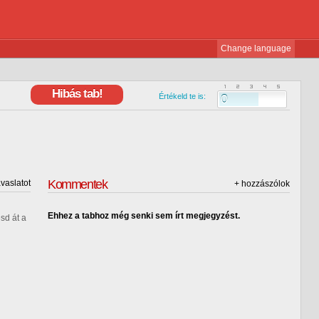
Change language
Hibás tab!
Értékeld te is:
0
Kommentek
avaslatot
+ hozzászólok
guest
mondja
Ehhez a tabhoz még senki sem írt megjegyzést.
sd át a
Beküldöm!
Á, hagyjuk...