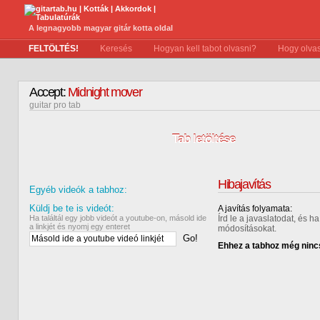
A legnagyobb magyar gitár kotta oldal
FELTÖLTÉS!
Keresés
Hogyan kell tabot olvasni?
Hogy olvas
Accept:
Midnight mover
guitar pro tab
Tab letöltése
Hibajavítás
Egyéb videók a tabhoz:
Küldj be te is videót:
A javítás folyamata:
Ha találtál egy jobb videót a youtube-on, másold ide
Írd le a javaslatodat, és 
a linkjét és nyomj egy enteret
módosításokat.
Go!
Ehhez a tabhoz még nincs