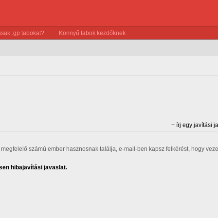
sak .gp tabokat?
Könnyű tabok kezdőknek
+ írj egy javítási j
ha megfelelő számú ember hasznosnak találja, e-mail-ben kapsz felkérést, hogy veze
en hibajavítási javaslat.