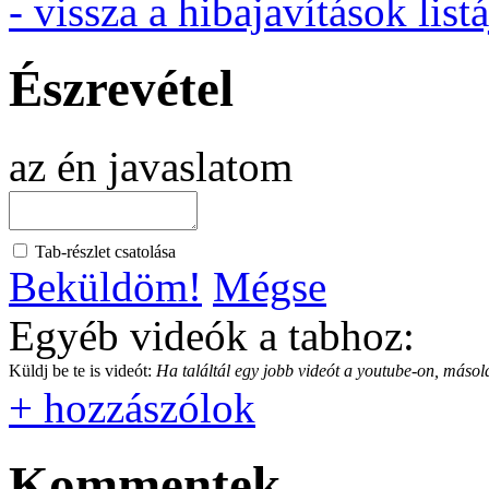
- vissza a hibajavítások listá
Észrevétel
az én javaslatom
Tab-részlet csatolása
Beküldöm!
Mégse
Egyéb videók a tabhoz:
Küldj be te is videót:
Ha találtál egy jobb videót a youtube-on, másold
+ hozzászólok
Kommentek