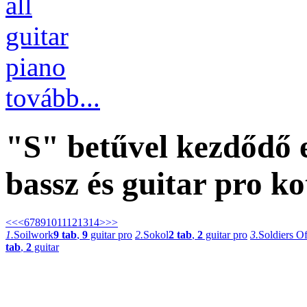
all
guitar
piano
tovább...
"S" betűvel kezdődő
bassz és guitar pro ko
<<
<
6
7
8
9
10
11
12
13
14
>
>>
1.
Soilwork
9 tab
,
9
guitar pro
2.
Sokol
2 tab
,
2
guitar pro
3.
Soldiers O
tab
,
2
guitar