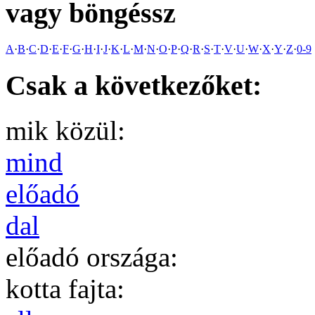
vagy böngéssz
A
·
B
·
C
·
D
·
E
·
F
·
G
·
H
·
I
·
J
·
K
·
L
·
M
·
N
·
O
·
P
·
Q
·
R
·
S
·
T
·
V
·
U
·
W
·
X
·
Y
·
Z
·
0-9
Csak a következőket:
mik közül:
mind
előadó
dal
előadó országa:
kotta fajta: