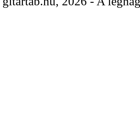
gitartab.hu,
2026 - A legnag