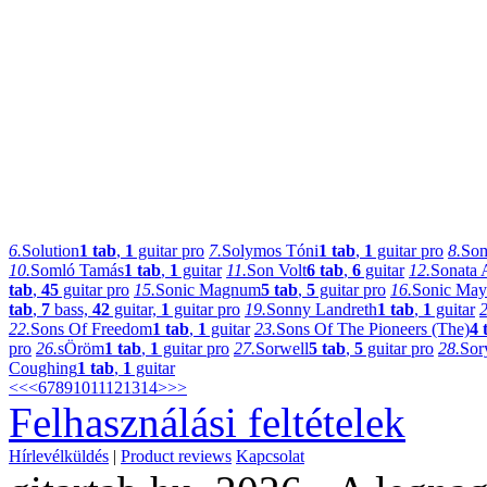
6.
Solution
1 tab
,
1
guitar pro
7.
Solymos Tóni
1 tab
,
1
guitar pro
8.
Som
10.
Somló Tamás
1 tab
,
1
guitar
11.
Son Volt
6 tab
,
6
guitar
12.
Sonata 
tab
,
45
guitar pro
15.
Sonic Magnum
5 tab
,
5
guitar pro
16.
Sonic Ma
tab
,
7
bass,
42
guitar,
1
guitar pro
19.
Sonny Landreth
1 tab
,
1
guitar
2
22.
Sons Of Freedom
1 tab
,
1
guitar
23.
Sons Of The Pioneers (The)
4 
pro
26.
sÖröm
1 tab
,
1
guitar pro
27.
Sorwell
5 tab
,
5
guitar pro
28.
Sor
Coughing
1 tab
,
1
guitar
<<
<
6
7
8
9
10
11
12
13
14
>
>>
Felhasználási feltételek
Hírlevélküldés
|
Product reviews
Kapcsolat