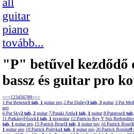
all
guitar
piano
tovább...
"P" betűvel kezdődő
bassz és guitar pro ko
<<
<
1
2
3
4
5
6
7
8
9
>
>>
1.
Pat Benetar
1 tab
,
1
guitar pro
2.
Pat Dailey
3 tab
,
3
guitar
3.
Pat Met
pro
6.
Pat Sky
2 tab
,
2
guitar
7.
Pataki Attila
1 tab
,
1
guitar
8.
Patatose
1 tab
11.
PatkányFészek
1 tab
,
1
tuxguitar
12.
Patricio Rey Y Sus Redondito
tab
,
1
guitar pro
15.
Patrick Bruel
1 tab
,
1
guitar pro
16.
Patrick Bruel
1
1
guitar pro
19.
Patrick Polivka
1 tab
,
1
guitar pro
20.
Patrick Rondat
9 