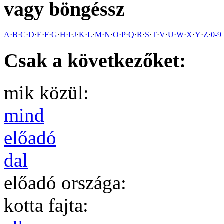
vagy böngéssz
A
·
B
·
C
·
D
·
E
·
F
·
G
·
H
·
I
·
J
·
K
·
L
·
M
·
N
·
O
·
P
·
Q
·
R
·
S
·
T
·
V
·
U
·
W
·
X
·
Y
·
Z
·
0-9
Csak a következőket:
mik közül:
mind
előadó
dal
előadó országa:
kotta fajta: