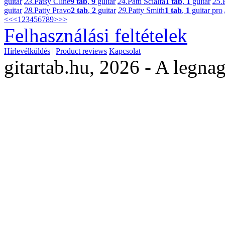
guitar
23.
Patsy Cline
9 tab
,
9
guitar
24.
Patti Scialfa
1 tab
,
1
guitar
25.
guitar
28.
Patty Pravo
2 tab
,
2
guitar
29.
Patty Smith
1 tab
,
1
guitar pro
<<
<
1
2
3
4
5
6
7
8
9
>
>>
Felhasználási feltételek
Hírlevélküldés
|
Product reviews
Kapcsolat
gitartab.hu,
2026 - A legnag