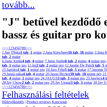
tovább...
"J" betűvel kezdődő
bassz és guitar pro ko
<<
<
1
2
3
4
5
6
7
8
9
>
>>
1.
Jan Tříska
1 tab
,
1
guitar
2.
Jana Kirschner
16 tab
,
16
guitar
3.
Jana 
tab
,
2
guitar
6.
Janis Joplin
4 tab
,
4
guitar
7.
Janis Joplin
6 tab
,
2
guitar,
4
guitar pro
tab
,
1
guitar pro
11.
Jar
2 tab
,
2
guitar pro
12.
Jarabe De Palo
5 tab
,
5
g
15.
Jaredra
1 tab
,
1
guitar pro
16.
Jaro Filip
5 tab
,
5
guitar
17.
Jaromir N
19.
Jasná páka
4 tab
,
4
guitar
20.
Jason Becker
18 tab
,
18
guitar pro
21
tab
,
4
guitar,
1
guitar pro
24.
JAUGS
3 tab
,
3
guitar pro
25.
Jawbox
4 
28.
Jay Chow
2 tab
,
2
guitar pro
29.
Jay Ungar
3 tab
,
3
guitar
30.
Jay U
<<
<
1
2
3
4
5
6
7
8
9
>
>>
Felhasználási feltételek
Hírlevélküldés
|
Product reviews
Kapcsolat