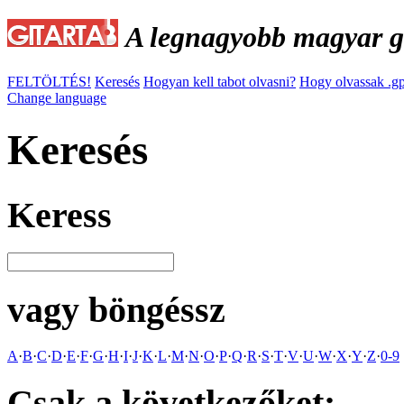
A legnagyobb magyar gi
FELTÖLTÉS!
Keresés
Hogyan kell tabot olvasni?
Hogy olvassak .gp
Change language
Keresés
Keress
vagy böngéssz
A
·
B
·
C
·
D
·
E
·
F
·
G
·
H
·
I
·
J
·
K
·
L
·
M
·
N
·
O
·
P
·
Q
·
R
·
S
·
T
·
V
·
U
·
W
·
X
·
Y
·
Z
·
0-9
Csak a következőket: