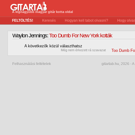
A legnagyobb magyar gitár kotta oldal
FELTÖLTÉS!
Keresés
Hogyan kell tabot olvasni?
Hogy olvas
Waylon Jennings:
Too Dumb For New York kották
A következők közül választhatsz
0
Még nem érkezett rá szavazat
Too Dumb Fo
Felhasználási feltételek
gitartab.hu,
2026 - A