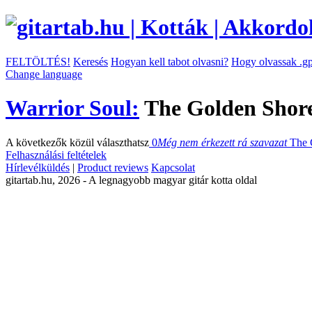
FELTÖLTÉS!
Keresés
Hogyan kell tabot olvasni?
Hogy olvassak .gp
Change language
Warrior Soul:
The Golden Shore
A következők közül választhatsz
0
Még nem érkezett rá szavazat
The 
Felhasználási feltételek
Hírlevélküldés
|
Product reviews
Kapcsolat
gitartab.hu,
2026 - A legnagyobb magyar gitár kotta oldal