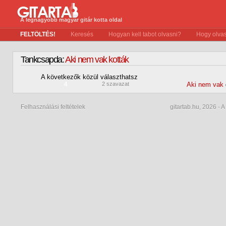
A legnagyobb magyar gitár kotta oldal
FELTÖLTÉS!
Keresés
Hogyan kell tabot olvasni?
Hogy olvas
Tankcsapda:
Aki nem vak kották
A következők közül választhatsz
4
2 szavazat
Aki nem vak
Felhasználási feltételek
gitartab.hu,
2026 - A