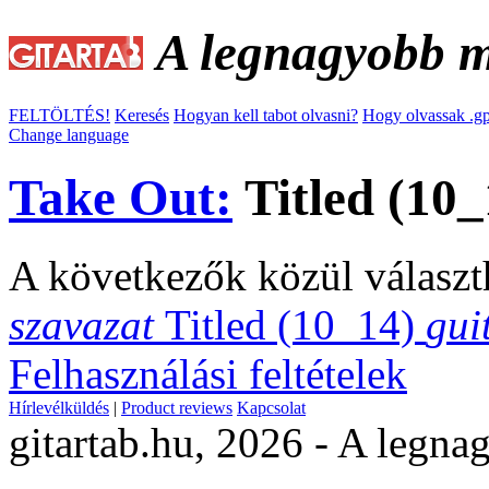
A legnagyobb ma
FELTÖLTÉS!
Keresés
Hogyan kell tabot olvasni?
Hogy olvassak .gp
Change language
Take Out:
Titled (10_
A következők közül választ
szavazat
Titled (10_14)
gui
Felhasználási feltételek
Hírlevélküldés
|
Product reviews
Kapcsolat
gitartab.hu,
2026 - A legnag