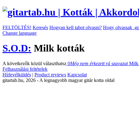
FELTÖLTÉS!
Keresés
Hogyan kell tabot olvasni?
Hogy olvassak .gp
Change language
S.O.D:
Milk kották
A következők közül választhatsz
0
Még nem érkezett rá szavazat
Mil
Felhasználási feltételek
Hírlevélküldés
|
Product reviews
Kapcsolat
gitartab.hu,
2026 - A legnagyobb magyar gitár kotta oldal