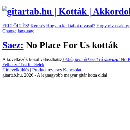
FELTÖLTÉS!
Keresés
Hogyan kell tabot olvasni?
Hogy olvassak .gp
Change language
Saez:
No Place For Us kották
A következők közül választhatsz
0
Még nem érkezett rá szavazat
No P
Felhasználási feltételek
Hírlevélküldés
|
Product reviews
Kapcsolat
gitartab.hu,
2026 - A legnagyobb magyar gitár kotta oldal