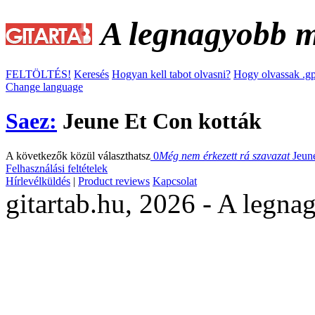
A legnagyobb ma
FELTÖLTÉS!
Keresés
Hogyan kell tabot olvasni?
Hogy olvassak .gp
Change language
Saez:
Jeune Et Con kották
A következők közül választhatsz
0
Még nem érkezett rá szavazat
Jeun
Felhasználási feltételek
Hírlevélküldés
|
Product reviews
Kapcsolat
gitartab.hu,
2026 - A legnag