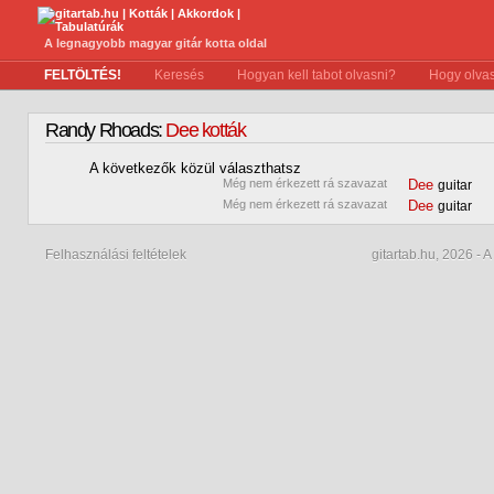
A legnagyobb magyar gitár kotta oldal
FELTÖLTÉS!
Keresés
Hogyan kell tabot olvasni?
Hogy olvas
Randy Rhoads:
Dee kották
A következők közül választhatsz
0
Még nem érkezett rá szavazat
Dee
guitar
0
Még nem érkezett rá szavazat
Dee
guitar
Felhasználási feltételek
gitartab.hu,
2026 - A