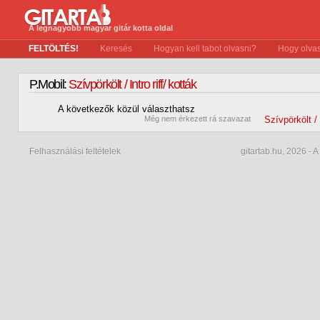
A legnagyobb magyar gitár kotta oldal
FELTÖLTÉS!
Keresés
Hogyan kell tabot olvasni?
Hogy olvas
P.Mobil:
Szívpörkölt / Intro riff/ kották
A következők közül választhatsz
0
Még nem érkezett rá szavazat
Szívpörkölt / 
Felhasználási feltételek
gitartab.hu,
2026 - A