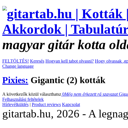
magyar gitár kotta old
FELTÖLTÉS!
Keresés
Hogyan kell tabot olvasni?
Hogy olvassak .gp
Change language
Pixies:
Gigantic (2) kották
A következők közül választhatsz
0
Még nem érkezett rá szavazat
Giga
Felhasználási feltételek
Hírlevélküldés
|
Product reviews
Kapcsolat
gitartab.hu,
2026 - A legnag