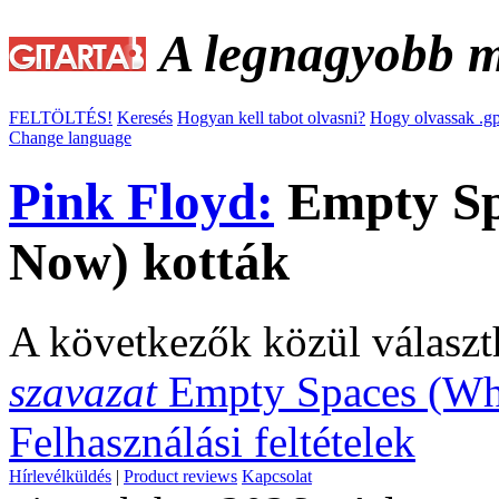
A legnagyobb ma
FELTÖLTÉS!
Keresés
Hogyan kell tabot olvasni?
Hogy olvassak .gp
Change language
Pink Floyd:
Empty Sp
Now) kották
A következők közül választ
szavazat
Empty Spaces (Wh
Felhasználási feltételek
Hírlevélküldés
|
Product reviews
Kapcsolat