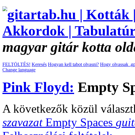
magyar gitár kotta old
FELTÖLTÉS!
Keresés
Hogyan kell tabot olvasni?
Hogy olvassak .gp
Change language
Pink Floyd:
Empty Sp
A következők közül választ
szavazat
Empty Spaces
gui