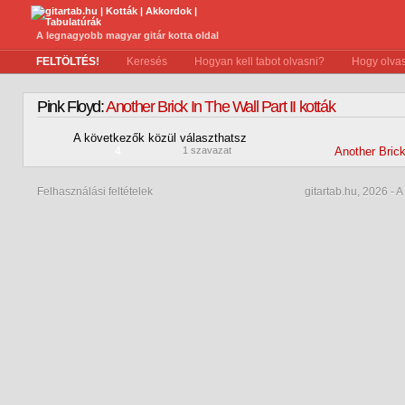
A legnagyobb magyar gitár kotta oldal
FELTÖLTÉS!
Keresés
Hogyan kell tabot olvasni?
Hogy olvas
Pink Floyd:
Another Brick In The Wall Part II kották
A következők közül választhatsz
4
1 szavazat
Another Brick
Felhasználási feltételek
gitartab.hu,
2026 - A