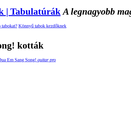
A legnagyobb magy
 tabokat?
Könnyű tabok kezdőknek
ng! kották
Dua Em Sang Song!
guitar pro