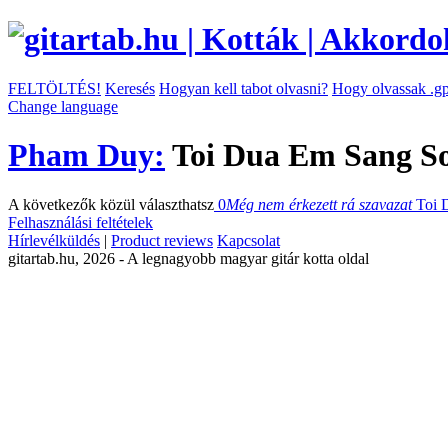
FELTÖLTÉS!
Keresés
Hogyan kell tabot olvasni?
Hogy olvassak .gp
Change language
Pham Duy:
Toi Dua Em Sang So
A következők közül választhatsz
0
Még nem érkezett rá szavazat
Toi 
Felhasználási feltételek
Hírlevélküldés
|
Product reviews
Kapcsolat
gitartab.hu,
2026 - A legnagyobb magyar gitár kotta oldal