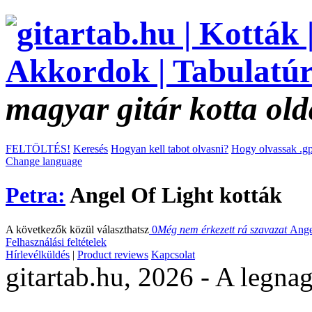
magyar gitár kotta old
FELTÖLTÉS!
Keresés
Hogyan kell tabot olvasni?
Hogy olvassak .gp
Change language
Petra:
Angel Of Light kották
A következők közül választhatsz
0
Még nem érkezett rá szavazat
Ange
Felhasználási feltételek
Hírlevélküldés
|
Product reviews
Kapcsolat
gitartab.hu,
2026 - A legnag