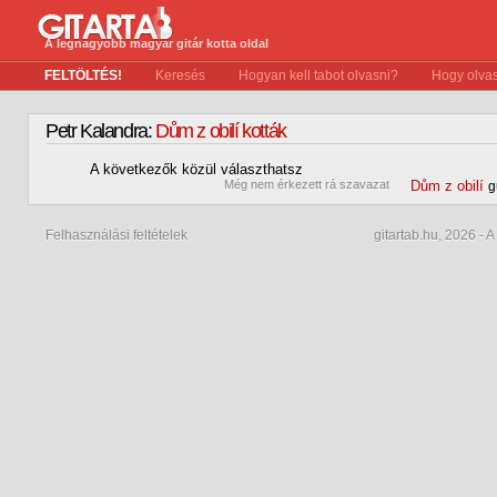
A legnagyobb magyar gitár kotta oldal
FELTÖLTÉS!
Keresés
Hogyan kell tabot olvasni?
Hogy olvas
Petr Kalandra:
Dům z obilí kották
A következők közül választhatsz
0
Még nem érkezett rá szavazat
Dům z obilí
g
Felhasználási feltételek
gitartab.hu,
2026 - A