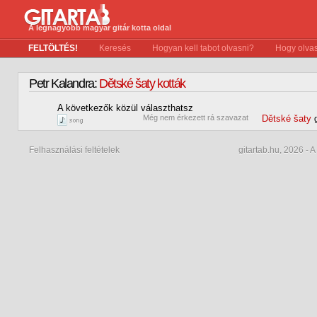
A legnagyobb magyar gitár kotta oldal
FELTÖLTÉS!
Keresés
Hogyan kell tabot olvasni?
Hogy olvas
Petr Kalandra:
Dětské šaty kották
A következők közül választhatsz
0
Még nem érkezett rá szavazat
Dětské šaty
Felhasználási feltételek
gitartab.hu,
2026 - A