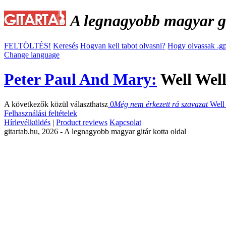
A legnagyobb magyar gi
FELTÖLTÉS!
Keresés
Hogyan kell tabot olvasni?
Hogy olvassak .gp
Change language
Peter Paul And Mary:
Well Well
A következők közül választhatsz
0
Még nem érkezett rá szavazat
Well
Felhasználási feltételek
Hírlevélküldés
|
Product reviews
Kapcsolat
gitartab.hu,
2026 - A legnagyobb magyar gitár kotta oldal