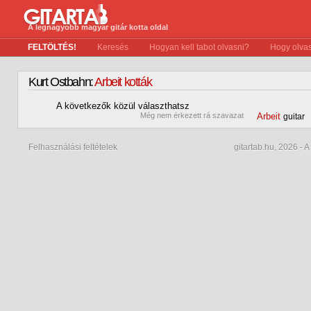
A legnagyobb magyar gitár kotta oldal
FELTÖLTÉS!
Keresés
Hogyan kell tabot olvasni?
Hogy olvas
Kurt Ostbahn:
Arbeit kották
A következők közül választhatsz
0
Még nem érkezett rá szavazat
Arbeit
guitar
Felhasználási feltételek
gitartab.hu,
2026 - A