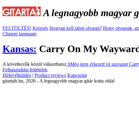
A legnagyobb magyar gi
FELTÖLTÉS!
Keresés
Hogyan kell tabot olvasni?
Hogy olvassak .gp
Change language
Kansas:
Carry On My Wayward 
A következők közül választhatsz
0
Még nem érkezett rá szavazat
Carr
Felhasználási feltételek
Hírlevélküldés
|
Product reviews
Kapcsolat
gitartab.hu,
2026 - A legnagyobb magyar gitár kotta oldal