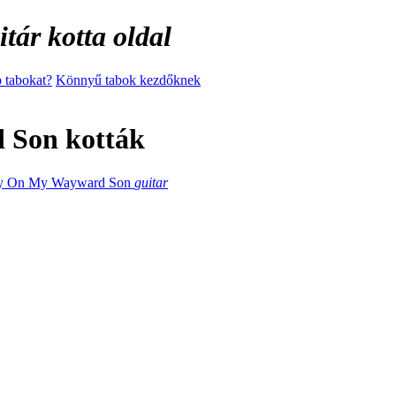
tár kotta oldal
 tabokat?
Könnyű tabok kezdőknek
Son kották
y On My Wayward Son
guitar