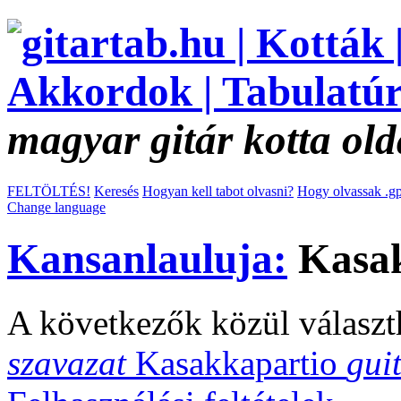
magyar gitár kotta old
FELTÖLTÉS!
Keresés
Hogyan kell tabot olvasni?
Hogy olvassak .gp
Change language
Kansanlauluja:
Kasak
A következők közül választ
szavazat
Kasakkapartio
gui