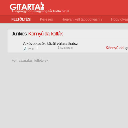
A legnagyobb magyar gitár kotta oldal
FELTÖLTÉS!
Keresés
Hogyan kell tabot olvasni?
Hogy olvas
Junkies:
Könnyû dal kották
A következők közül választhatsz
5
1 szavazat
Könnyû dal
g
Felhasználási feltételek