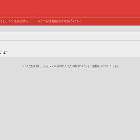
sak .gp tabokat?
Könnyű tabok kezdőknek
uitar
gitartab.hu,
2026 - A legnagyobb magyar gitár kotta oldal