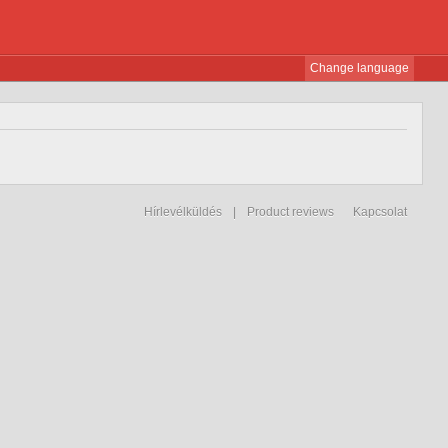
Change language
Hírlevélküldés
|
Product reviews
Kapcsolat