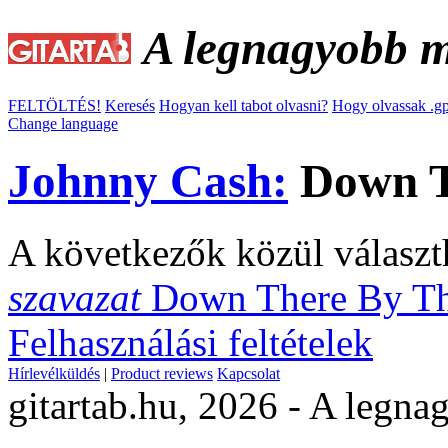
A legnagyobb ma
FELTÖLTÉS!
Keresés
Hogyan kell tabot olvasni?
Hogy olvassak .gp
Change language
Johnny Cash:
Down Th
A következők közül választ
szavazat
Down There By Th
Felhasználási feltételek
Hírlevélküldés
|
Product reviews
Kapcsolat
gitartab.hu,
2026 - A legnag