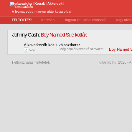
A legnagyobb magyar gitár kotta oldal
FELTÖLTÉS!
Keresés
Hogyan kell tabot olvasni?
Hogy olvas
Johnny Cash:
Boy Named Sue kották
A következők közül választhatsz
0
Még nem érkezett rá szavazat
Boy Named 
Felhasználási feltételek
gitartab.hu,
2026 - A