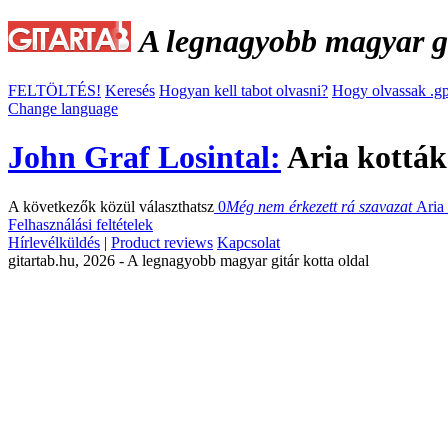
A legnagyobb magyar gi
FELTÖLTÉS!
Keresés
Hogyan kell tabot olvasni?
Hogy olvassak .gp
Change language
John Graf Losintal:
Aria kották
A következők közül választhatsz
0
Még nem érkezett rá szavazat
Aria
Felhasználási feltételek
Hírlevélküldés
|
Product reviews
Kapcsolat
gitartab.hu,
2026 - A legnagyobb magyar gitár kotta oldal