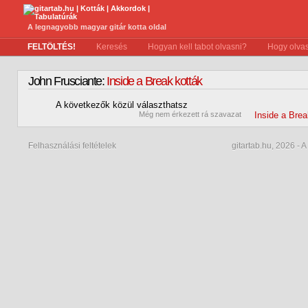
A legnagyobb magyar gitár kotta oldal
FELTÖLTÉS!
Keresés
Hogyan kell tabot olvasni?
Hogy olvas
John Frusciante:
Inside a Break kották
A következők közül választhatsz
0
Még nem érkezett rá szavazat
Inside a Bre
Felhasználási feltételek
gitartab.hu,
2026 - A