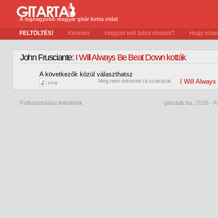
A legnagyobb magyar gitár kotta oldal
FELTÖLTÉS!
Keresés
Hogyan kell tabot olvasni?
Hogy olvas
John Frusciante:
I Will Always Be Beat Down kották
A következők közül választhatsz
0
Még nem érkezett rá szavazat
I Will Alway
Felhasználási feltételek
gitartab.hu,
2026 - A