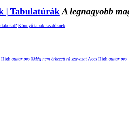
A legnagyobb magy
 tabokat?
Könnyű tabok kezdőknek
 High
guitar pro
0
Még nem érkezett rá szavazat
Aces High
guitar pro