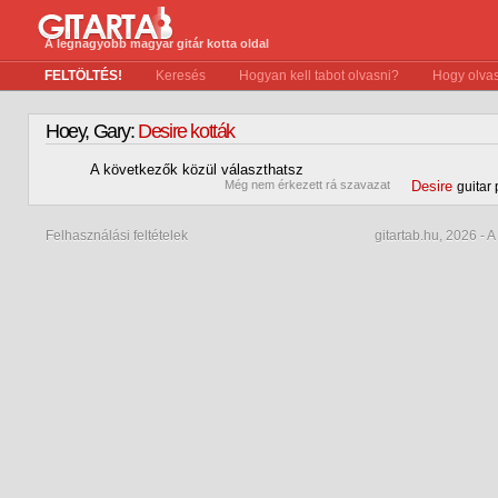
A legnagyobb magyar gitár kotta oldal
FELTÖLTÉS!
Keresés
Hogyan kell tabot olvasni?
Hogy olvas
Hoey, Gary:
Desire kották
A következők közül választhatsz
0
Még nem érkezett rá szavazat
Desire
guitar 
Felhasználási feltételek
gitartab.hu,
2026 - A