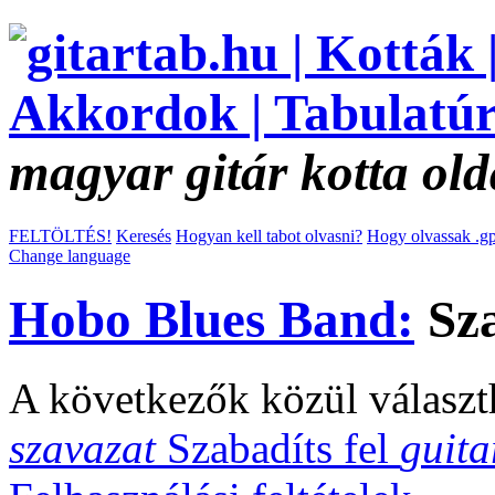
magyar gitár kotta old
FELTÖLTÉS!
Keresés
Hogyan kell tabot olvasni?
Hogy olvassak .gp
Change language
Hobo Blues Band:
Sza
A következők közül választ
szavazat
Szabadíts fel
guita