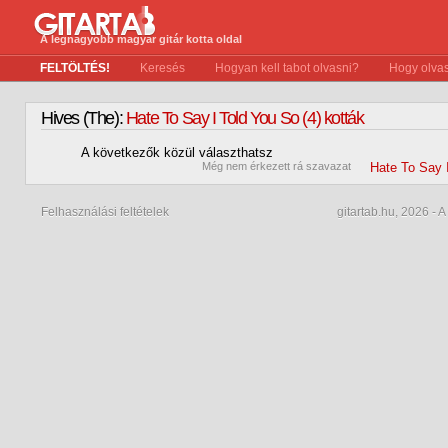
A legnagyobb magyar gitár kotta oldal
FELTÖLTÉS!
Keresés
Hogyan kell tabot olvasni?
Hogy olvas
Hives (The):
Hate To Say I Told You So (4) kották
A következők közül választhatsz
0
Még nem érkezett rá szavazat
Hate To Say 
Felhasználási feltételek
gitartab.hu,
2026 - A