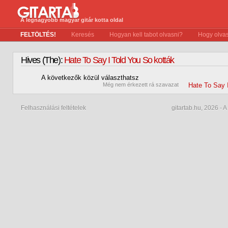
A legnagyobb magyar gitár kotta oldal
FELTÖLTÉS!
Keresés
Hogyan kell tabot olvasni?
Hogy olvas
Hives (The):
Hate To Say I Told You So kották
A következők közül választhatsz
0
Még nem érkezett rá szavazat
Hate To Say 
Felhasználási feltételek
gitartab.hu,
2026 - A