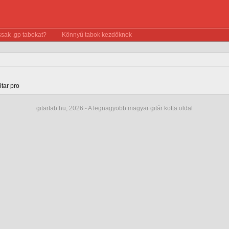
sak .gp tabokat?
Könnyű tabok kezdőknek
itar pro
gitartab.hu,
2026 - A legnagyobb magyar gitár kotta oldal