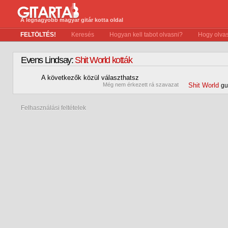
A legnagyobb magyar gitár kotta oldal
FELTÖLTÉS!
Keresés
Hogyan kell tabot olvasni?
Hogy olvas
Evens Lindsay:
Shit World kották
A következők közül választhatsz
0
Még nem érkezett rá szavazat
Shit World
gu
Felhasználási feltételek