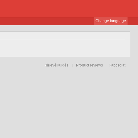
Change language
Hírlevélküldés
|
Product reviews
Kapcsolat