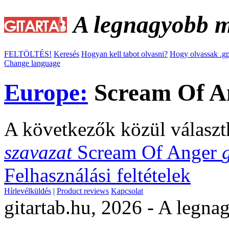
A legnagyobb ma
FELTÖLTÉS!
Keresés
Hogyan kell tabot olvasni?
Hogy olvassak .gp
Change language
Europe:
Scream Of An
A következők közül választ
szavazat
Scream Of Anger
Felhasználási feltételek
Hírlevélküldés
|
Product reviews
Kapcsolat
gitartab.hu,
2026 - A legnag