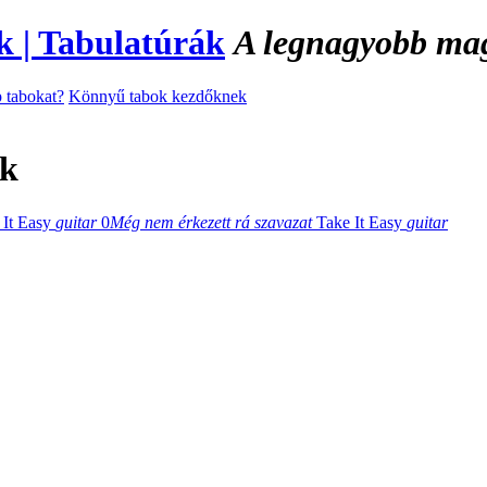
A legnagyobb magy
 tabokat?
Könnyű tabok kezdőknek
ák
 It Easy
guitar
0
Még nem érkezett rá szavazat
Take It Easy
guitar