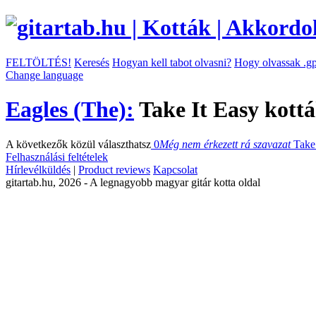
FELTÖLTÉS!
Keresés
Hogyan kell tabot olvasni?
Hogy olvassak .gp
Change language
Eagles (The):
Take It Easy kott
A következők közül választhatsz
0
Még nem érkezett rá szavazat
Take
Felhasználási feltételek
Hírlevélküldés
|
Product reviews
Kapcsolat
gitartab.hu,
2026 - A legnagyobb magyar gitár kotta oldal