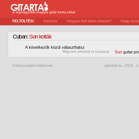
A legnagyobb magyar gitár kotta oldal
FELTÖLTÉS!
Keresés
Hogyan kell tabot olvasni?
Hogy olvas
Cuban:
Son kották
A következők közül választhatsz
0
Még nem érkezett rá szavazat
Son
guitar pr
Felhasználási feltételek
gitartab.hu,
2026 - A