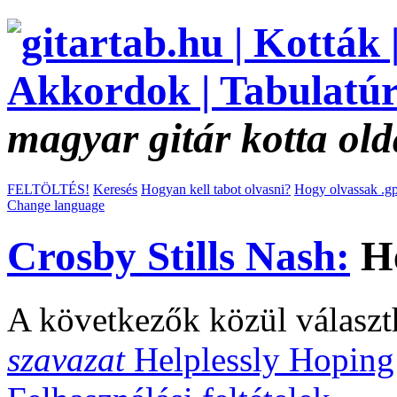
magyar gitár kotta old
FELTÖLTÉS!
Keresés
Hogyan kell tabot olvasni?
Hogy olvassak .gp
Change language
Crosby Stills Nash:
He
A következők közül választ
szavazat
Helplessly Hopin