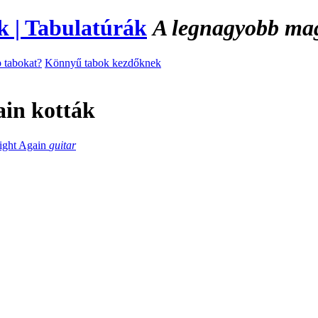
A legnagyobb magy
 tabokat?
Könnyű tabok kezdőknek
ain kották
ight Again
guitar