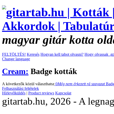
magyar gitár kotta old
FELTÖLTÉS!
Keresés
Hogyan kell tabot olvasni?
Hogy olvassak .gp
Change language
Cream:
Badge kották
A következők közül választhatsz
0
Még nem érkezett rá szavazat
Bad
Felhasználási feltételek
Hírlevélküldés
|
Product reviews
Kapcsolat
gitartab.hu,
2026 - A legnag