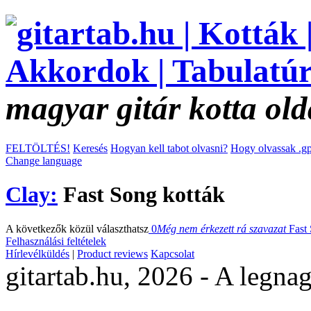
magyar gitár kotta old
FELTÖLTÉS!
Keresés
Hogyan kell tabot olvasni?
Hogy olvassak .gp
Change language
Clay:
Fast Song kották
A következők közül választhatsz
0
Még nem érkezett rá szavazat
Fast
Felhasználási feltételek
Hírlevélküldés
|
Product reviews
Kapcsolat
gitartab.hu,
2026 - A legnag