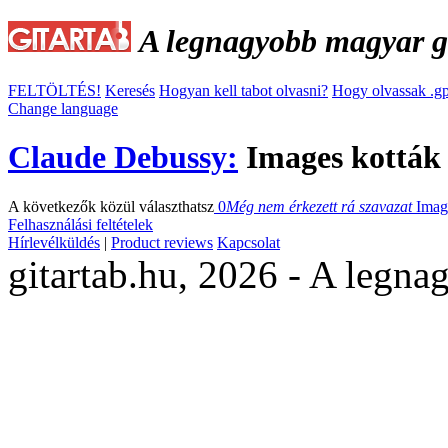
A legnagyobb magyar gi
FELTÖLTÉS!
Keresés
Hogyan kell tabot olvasni?
Hogy olvassak .gp
Change language
Claude Debussy:
Images kották
A következők közül választhatsz
0
Még nem érkezett rá szavazat
Ima
Felhasználási feltételek
Hírlevélküldés
|
Product reviews
Kapcsolat
gitartab.hu,
2026 - A legnag