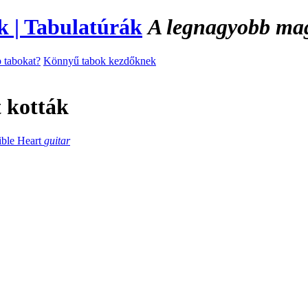
A legnagyobb magy
 tabokat?
Könnyű tabok kezdőknek
 kották
ible Heart
guitar