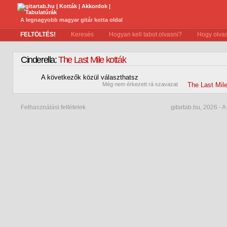
A legnagyobb magyar gitár kotta oldal
FELTÖLTÉS!
Keresés
Hogyan kell tabot olvasni?
Hogy olvas
Cinderella:
The Last Mile kották
A következők közül választhatsz
0
Még nem érkezett rá szavazat
The Last Mil
Felhasználási feltételek
gitartab.hu,
2026 - A