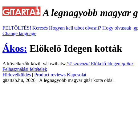
A legnagyobb magyar gi
FELTÖLTÉS!
Keresés
Hogyan kell tabot olvasni?
Hogy olvassak .gp
Change language
Ákos:
Előkelő Idegen kották
A következők közül választhatsz
5
1 szavazat
Előkelő Idegen
guitar
Felhasználási feltételek
Hírlevélküldés
|
Product reviews
Kapcsolat
gitartab.hu,
2026 - A legnagyobb magyar gitár kotta oldal