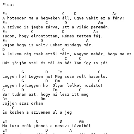
Elsa:

Em			 C    D 	      Am

A hótenger ma a hegyeken áll, Ugye vakít ez a fény?

Em		  C	  D 		Am

A szíved is jégbe zárva, Itt a világ peremén.

Em	    C 		 D 	      Am

Tudom, hogy elrontottam, Rémes tettem fáj.

Em		D		   A

Vajon hogy is volt? Lehet mindegy már.

D			 C    				     D

A lelkem rég csak ettől félt, Nagyon nehéz, hogy ma ez 
			  C	C

Hát jöjjön szél és tél és hó! Tán így is jó!

	G	  D    Em		C

Legyen hó! Legyen hó! Még sose volt hasonló.

	G	  D   Em		C

Legyen hó!Legyen hó! Olyan lelket mozdító!

G 	D            Em		C

Bár tudnám azt, hogy mi lesz itt még

Bm		Bm

Jöjjön száz orkán

    C

És közben a szívemen ül a jég.

Em	      C 	D	Am

Ma fura erők jönnek a messzi távolból

Em		  D 	    A				
