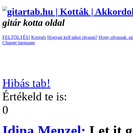
gitár kotta oldal
FELTÖLTÉS!
Keresés
Hogyan kell tabot olvasni?
Hogy olvassak .gp
Change language
Hibás tab!
Értékeld te is:
0
Idina Menzel:
Let it 