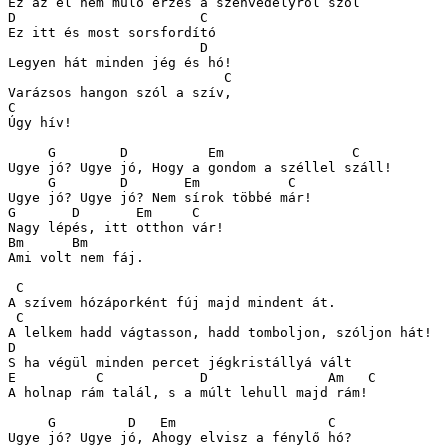
Ez az el nem múló érzés a szenvedélyről szól

D			C

Ez itt és most sorsfordító

			D

Legyen hát minden jég és hó!

			   C

Varázsos hangon szól a szív,

C

Úgy hív!

     G	      D          Em		   C

Ugye jó? Ugye jó, Hogy a gondom a széllel száll!

     G	      D       Em	   C

Ugye jó? Ugye jó? Nem sírok többé már!

G	D       Em     C

Nagy lépés, itt otthon vár!

Bm	Bm

Ami volt nem fáj.

 C

A szívem hózáporként fúj majd mindent át.

 C

A lelkem hadd vágtasson, hadd tomboljon, szóljon hát!

D

S ha végül minden percet jégkristállyá vált

E          C            D            	Am   C

A holnap rám talál, s a múlt lehull majd rám!

     G	       D   Em			C

Ugye jó? Ugye jó, Ahogy elvisz a fénylő hó?
