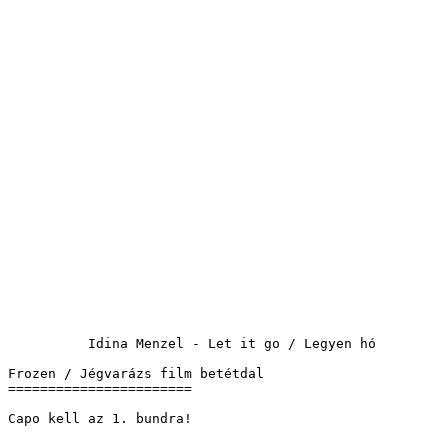
          Idina Menzel - Let it go / Legyen hó 

Frozen / Jégvarázs film betétdal

=======================

Capo kell az 1. bundra!
