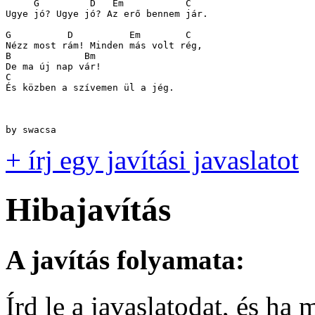
     G	       D   Em		C

Ugye jó? Ugye jó? Az erő bennem jár.

G	   D          Em        C

Nézz most rám! Minden más volt rég,

B	      Bm

De ma új nap vár!

C

És közben a szívemen ül a jég.

by swacsa
+ írj egy javítási javaslatot
Hibajavítás
A javítás folyamata:
Írd le a javaslatodat, és h